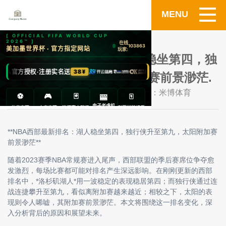
MENU
NBA西部最新排名：湖人稳坐第四，独
行侠升至第九，太阳附加赛前景渺茫.
发布时间：2026-07-09 内容来源：米博体育
**NBA西部最新排名：湖人稳坐第四，独行侠升至第九，太阳附加赛
前景渺茫**
随着2023赛季NBA常规赛进入尾声，西部联盟的季后赛席位争夺愈
发激烈，每场比赛都可能对排名产生深远影响。在刚刚更新的西部
排名中，*洛杉矶湖人*用一波稳定的表现稳居第四；而独行侠通过连
战连捷攀升至第九，看似离附加赛越来越近；相较之下，太阳的表
现则令人唏嘘，其附加赛前景渺茫。本文将围绕这一排名变化，深
入分析背后的原因和展望未来。