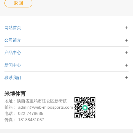
返回
网站首页
公司简介
产品中心
新闻中心
联系我们
米博体育
地址：陕西省宝鸡市陈仓区新街镇
邮箱： admin@web-mibosports.com
电话： 022-7478685
传真： 18188481057