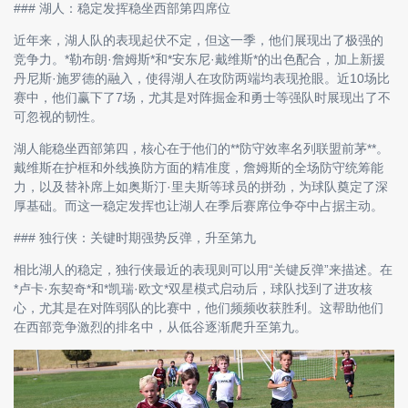
### 湖人：稳定发挥稳坐西部第四席位
近年来，湖人队的表现起伏不定，但这一季，他们展现出了极强的
竞争力。*勒布朗·詹姆斯*和*安东尼·戴维斯*的出色配合，加上新援
丹尼斯·施罗德的融入，使得湖人在攻防两端均表现抢眼。近10场比
赛中，他们赢下了7场，尤其是对阵掘金和勇士等强队时展现出了不
可忽视的韧性。
湖人能稳坐西部第四，核心在于他们的**防守效率名列联盟前茅**。
戴维斯在护框和外线换防方面的精准度，詹姆斯的全场防守统筹能
力，以及替补席上如奥斯汀·里夫斯等球员的拼劲，为球队奠定了深
厚基础。而这一稳定发挥也让湖人在季后赛席位争夺中占据主动。
### 独行侠：关键时期强势反弹，升至第九
相比湖人的稳定，独行侠最近的表现则可以用“关键反弹”来描述。在
*卢卡·东契奇*和*凯瑞·欧文*双星模式启动后，球队找到了进攻核
心，尤其是在对阵弱队的比赛中，他们频频收获胜利。这帮助他们
在西部竞争激烈的排名中，从低谷逐渐爬升至第九。