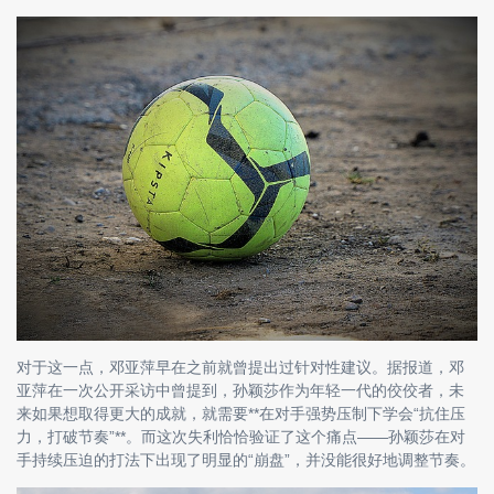
对于这一点，邓亚萍早在之前就曾提出过针对性建议。据报道，邓
亚萍在一次公开采访中曾提到，孙颖莎作为年轻一代的佼佼者，未
来如果想取得更大的成就，就需要**在对手强势压制下学会“抗住压
力，打破节奏”**。而这次失利恰恰验证了这个痛点——孙颖莎在对
手持续压迫的打法下出现了明显的“崩盘”，并没能很好地调整节奏。