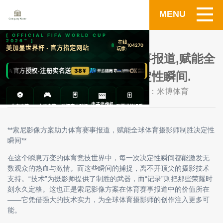
MENU
索尼影像方案助力体育赛事报道,赋能全
球体育摄影师制胜决定性瞬间.
发布时间：2026-07-09 内容来源：米博体育
**索尼影像方案助力体育赛事报道，赋能全球体育摄影师制胜决定性
瞬间**
在这个瞬息万变的体育竞技世界中，每一次决定性瞬间都能激发无
数观众的热血与激情。而这些瞬间的捕捉，离不开顶尖的摄影技术
支持。“技术”为摄影师提供了制胜的武器，而“记录”则把那些荣耀时
刻永久定格。这也正是索尼影像方案在体育赛事报道中的价值所在
——它凭借强大的技术实力，为全球体育摄影师的创作注入更多可
能。