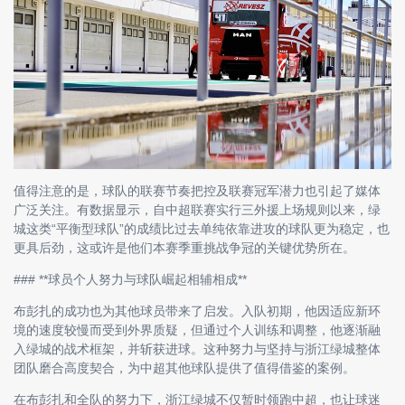
值得注意的是，球队的联赛节奏把控及联赛冠军潜力也引起了媒体
广泛关注。有数据显示，自中超联赛实行三外援上场规则以来，绿
城这类“平衡型球队”的成绩比过去单纯依靠进攻的球队更为稳定，也
更具后劲，这或许是他们本赛季重挑战争冠的关键优势所在。
### **球员个人努力与球队崛起相辅相成**
布彭扎的成功也为其他球员带来了启发。入队初期，他因适应新环
境的速度较慢而受到外界质疑，但通过个人训练和调整，他逐渐融
入绿城的战术框架，并斩获进球。这种努力与坚持与浙江绿城整体
团队磨合高度契合，为中超其他球队提供了值得借鉴的案例。
在布彭扎和全队的努力下，浙江绿城不仅暂时领跑中超，也让球迷