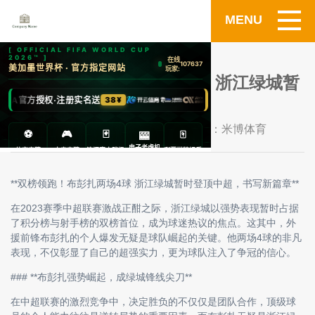
MENU
双榜领跑！布彭扎两场4球 浙江绿城暂
时登顶中超.
发布时间：2026-07-09 内容来源：米博体育
**双榜领跑！布彭扎两场4球 浙江绿城暂时登顶中超，书写新篇章**
在2023赛季中超联赛激战正酣之际，浙江绿城以强势表现暂时占据
了积分榜与射手榜的双榜首位，成为球迷热议的焦点。这其中，外
援前锋布彭扎的个人爆发无疑是球队崛起的关键。他两场4球的非凡
表现，不仅彰显了自己的超强实力，更为球队注入了争冠的信心。
### **布彭扎强势崛起，成绿城锋线尖刀**
在中超联赛的激烈竞争中，决定胜负的不仅仅是团队合作，顶级球