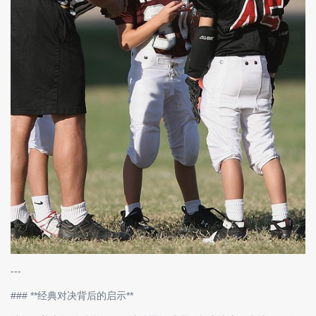
---
### **经典对决背后的启示**