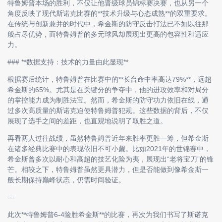
特鲁姆普本场的胜利，不仅让他晋级球员锦标赛决赛，也从另一个
角度反映了现代斯诺克比赛的**技术升级与心态成熟**的双重要求。
在传统与创新兼并的时代中，希金斯的防守反击打法已不如以往那
般占尽优势，而特鲁姆普的多元球风却展现出更高的包容性和适应
力。
### **数据支持：技术的力量由此显现**
根据赛后统计，特鲁姆普在比赛中的**长台命中率高达79%**，远超
希金斯的65%。尤其是在关键分的争夺中，他的进攻效率和对局分
的掌控能力成为制胜法宝。然而，希金斯的防守功力依旧在线，通
过多次高质量的斯诺克迫使特鲁姆普犯规。这些数据的背后，不仅
展现了选手之间的差距，也直观地说明了取胜之道。
再看两人过往战绩，虽然特鲁姆普近年来胜率更胜一筹，但希金斯
在诸多经典比赛中的表现依旧不可小觑。比如2021年的世锦赛中，
希金斯曾多次以耐心和高超的技艺化险为夷，展现出“老将宝刀”的锋
芒。相较之下，特鲁姆普虽然更具潜力，但是否能做到像希金斯一
般长期保持巅峰状态，仍需时间验证。
---
此次**特鲁姆普6-4险胜希金斯**的比赛，再次为我们书写了斯诺克