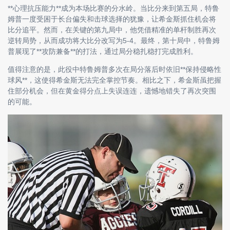
**心理抗压能力**成为本场比赛的分水岭。当比分来到第五局，特鲁
姆普一度受困于长台偏失和击球选择的犹豫，让希金斯抓住机会将
比分追平。然而，在关键的第九局中，他凭借精准的单杆制胜再次
逆转局势，从而成功将大比分改写为5-4。最终，第十局中，特鲁姆
普展现了**攻防兼备**的打法，通过局分稳扎稳打完成胜利。
值得注意的是，此役中特鲁姆普多次在局分落后时依旧**保持侵略性
球风**，这使得希金斯无法完全掌控节奏。相比之下，希金斯虽把握
住部分机会，但在黄金得分点上失误连连，遗憾地错失了再次突围
的可能。