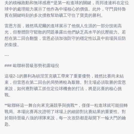
夫的積極跑動和無球感應**是第一粒進球的關鍵，而邦達連科在定位
球中的處理能力展示了他作為中場核心的價值。此外，守門員特魯
賓在關鍵時刻的多次撲救幫助礦工守住了寶貴的勝利。
雷恩方面，雖然瑪尼爾的進球展示了他個人生涯的一部分技術高
光，但整體防守鬆散的問題暴露出他們缺乏高水平的抗壓能力。若
想在第二回合翻盤，雷恩必須加強防守的穩定性以及中前場與后防
的銜接。
---
### 歐聯杯晉級形勢初露端倪
這場2-1的勝利為頓涅茨克礦工帶來了重要優勢，雖然比賽尚未結
束，但雷恩在第二回合的局勢將較為艱難。對主場必須取勝的雷恩
來說，如何應對礦工抓住定位球機會的打法，將是比賽的核心挑
戰。
**歐聯杯這一舞台向來充滿競爭與挑戰**，僅僅一粒進球就可能扭轉
戰局。本場比賽再次證明了球場上的細節對比賽結果的重要性。對
於期待晉級八強的球隊來說，每一次攻防都是敲開下一輪大門的鑰
匙。