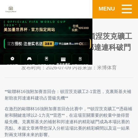
MENU
歐聯杯16強附加賽首回合頓涅茨克礦工
2-1雷恩 克裏斯基夫補射邦達連科破門
占晉級先機.
发布时间：2026-07-09 内容来源：米博体育
**歐聯杯16強附加賽首回合：頓涅茨克礦工2-1雷恩，克裏斯基夫補
射助攻邦達連科建功占晉級先機**
在激烈的歐聯杯16強附加賽首回合比賽中，**頓涅茨克礦工**憑藉補
射和關鍵進球以2-1力克**雷恩**，在這場至關重要的較量中搶得晉
級先機。克裏斯基夫的補射和邦達連科的精彩破門成為本場比賽的
亮點。本篇文章將帶您深入分析這場比賽的精彩瞬間以及這一結果
對兩支球隊未來的影響。