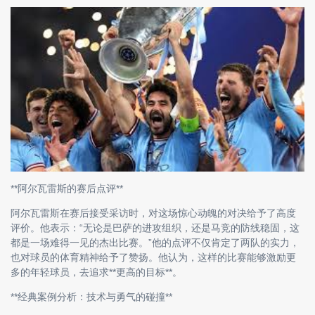
**阿尔瓦雷斯的赛后点评**
阿尔瓦雷斯在赛后接受采访时，对这场惊心动魄的对决给予了高度
评价。他表示：“无论是巴萨的进攻组织，还是马竞的防线稳固，这
都是一场难得一见的杰出比赛。”他的点评不仅肯定了两队的实力，
也对球员的体育精神给予了赞扬。他认为，这样的比赛能够激励更
多的年轻球员，去追求**更高的目标**。
**经典案例分析：技术与勇气的碰撞**