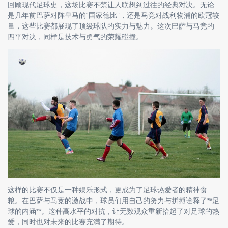
回顾现代足球史，这场比赛不禁让人联想到过往的经典对决。无论
是几年前巴萨对阵皇马的“国家德比”，还是马竞对战利物浦的欧冠较
量，这些比赛都展现了顶级球队的实力与魅力。这次巴萨与马竞的
四平对决，同样是技术与勇气的荣耀碰撞。
这样的比赛不仅是一种娱乐形式，更成为了足球热爱者的精神食
粮。在巴萨与马竞的激战中，球员们用自己的努力与拼搏诠释了**足
球的内涵**。这种高水平的对抗，让无数观众重新拾起了对足球的热
爱，同时也对未来的比赛充满了期待。