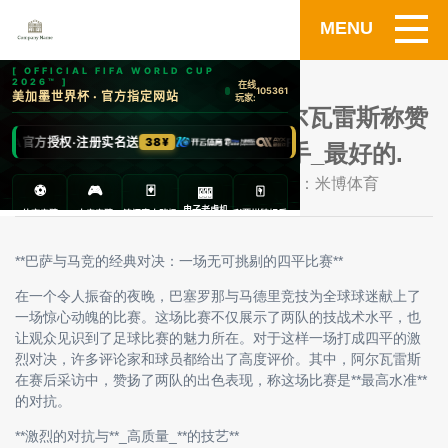
MENU
巴萨与马竞激战四平，阿尔瓦雷斯称赞
两队表现出色_比赛_对手_最好的.
发布时间：2026-07-09 内容来源：米博体育
**巴萨与马竞的经典对决：一场无可挑剔的四平比赛**
在一个令人振奋的夜晚，巴塞罗那与马德里竞技为全球球迷献上了
一场惊心动魄的比赛。这场比赛不仅展示了两队的技战术水平，也
让观众见识到了足球比赛的魅力所在。对于这样一场打成四平的激
烈对决，许多评论家和球员都给出了高度评价。其中，阿尔瓦雷斯
在赛后采访中，赞扬了两队的出色表现，称这场比赛是**最高水准**
的对抗。
**激烈的对抗与**_高质量_**的技艺**