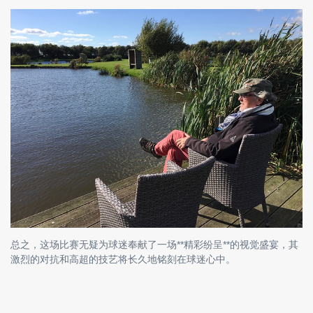
总之，这场比赛无疑为球迷奉献了一场**精彩纷呈**的视觉盛宴，其
激烈的对抗和高超的技艺将长久地铭刻在球迷心中。