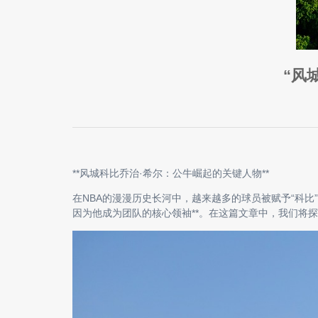
“风
**风城科比乔治·希尔：公牛崛起的关键人物**
在NBA的漫漫历史长河中，越来越多的球员被赋予“科比
因为他成为团队的核心领袖**。在这篇文章中，我们将