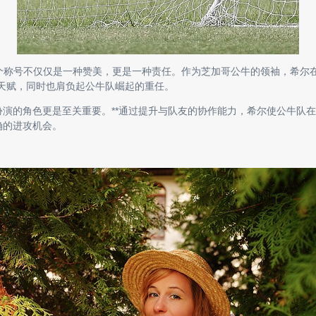
这个称号不仅仅是一种赞美，更是一种责任。作为芝加哥公牛的领袖，希尔
天赋，同时也肩负起公牛队崛起的重任。
演的角色更是至关重要。**通过提升与队友的协作能力，希尔使公牛队在
确的进攻机会。