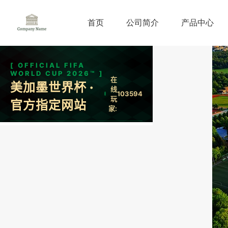
首页
公司简介
产品中心