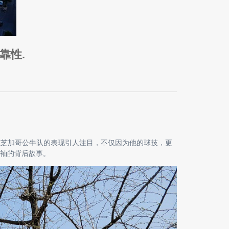
靠性.
他在芝加哥公牛队的表现引人注目，不仅因为他的球技，更
领袖的背后故事。