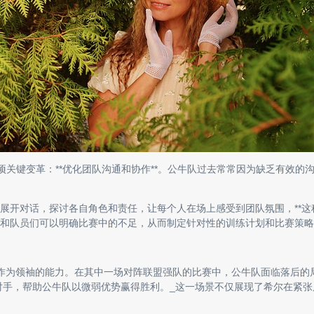
项关键变革：**优化团队沟通和协作**。公牛队过去常常因为缺乏有效
中展开对话，探讨各自角色和责任，让每个人在场上感受到团队氛围，**
尔和队员们可以明确比赛中的不足，从而制定针对性的训练计划和比赛策略*
他作为领袖的能力。在其中一场对阵联盟强队的比赛中，公牛队面临落后
对手，帮助公牛队以微弱优势赢得胜利。_这一场景不仅展现了希尔在紧张