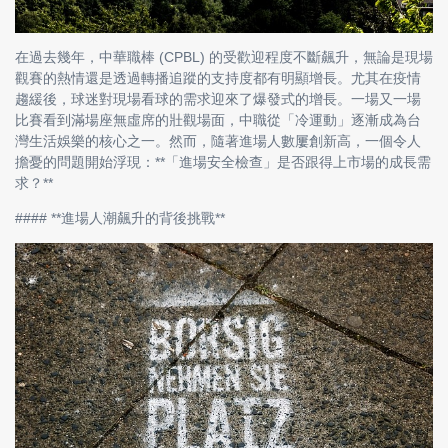
在過去幾年，中華職棒 (CPBL) 的受歡迎程度不斷飆升，無論是現場
觀賽的熱情還是透過轉播追蹤的支持度都有明顯增長。尤其在疫情
趨緩後，球迷對現場看球的需求迎來了爆發式的增長。一場又一場
比賽看到滿場座無虛席的壯觀場面，中職從「冷運動」逐漸成為台
灣生活娛樂的核心之一。然而，隨著進場人數屢創新高，一個令人
擔憂的問題開始浮現：**「進場安全檢查」是否跟得上市場的成長需
求？**
#### **進場人潮飆升的背後挑戰**