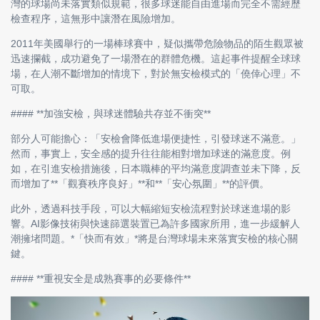
灣的球場尚未落實類似規範，很多球迷能自由進場而完全不需經歷
檢查程序，這無形中讓潛在風險增加。
2011年美國舉行的一場棒球賽中，疑似攜帶危險物品的陌生觀眾被
迅速攔截，成功避免了一場潛在的群體危機。這起事件提醒全球球
場，在人潮不斷增加的情境下，對於無安檢模式的「僥倖心理」不
可取。
#### **加強安檢，與球迷體驗共存並不衝突**
部分人可能擔心：「安檢會降低進場便捷性，引發球迷不滿意。」
然而，事實上，安全感的提升往往能相對增加球迷的滿意度。例
如，在引進安檢措施後，日本職棒的平均滿意度調查並未下降，反
而增加了**「觀賽秩序良好」**和**「安心氛圍」**的評價。
此外，透過科技手段，可以大幅縮短安檢流程對於球迷進場的影
響。AI影像技術與快速篩選裝置已為許多國家所用，進一步緩解人
潮擁堵問題。*「快而有效」*將是台灣球場未來落實安檢的核心關
鍵。
#### **重視安全是成熟賽事的必要條件**