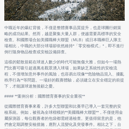
中職近年的爆紅背後，不僅是整體賽事品質提升，也是球團行銷策
略的成功結果。然而，越是聚集大量人群，便越需要高標準的安全
檢查。和國際場合如美國職棒大聯盟（MLB）或日本職棒巨人隊主
場相比，中職的大部分球場卻依然維持*「零安檢模式」*，即不進行
例行隨身物品檢查或安檢設備篩查。
這樣的鬆散規範在球迷人數少的時代可能無傷大雅，但如今一場熱
門比賽可吸引超過萬名觀眾湧入球場，如果缺乏系統性的安檢流
程，不僅增加意外事件的風險，也容易出現像**危險物品混入、擾亂
秩序行為**等問題。一場好的觀賽體驗，必須建立在安全穩定的前提
下，才能讓球迷無後顧之憂。
#### **案例分析：國際體育賽事的安全重視**
從國際體育賽事來看，許多大型聯盟和比賽早已導入一套完整的安
檢系統。例如，被視為全球楷模的**美國職棒大聯盟**，不僅使用金
屬探測器，每位觀賽者的包袋都需經過檢查。更值得留意的是，他
們會定期調整安檢措施，應對人流變化及突發事件。相比之下，台