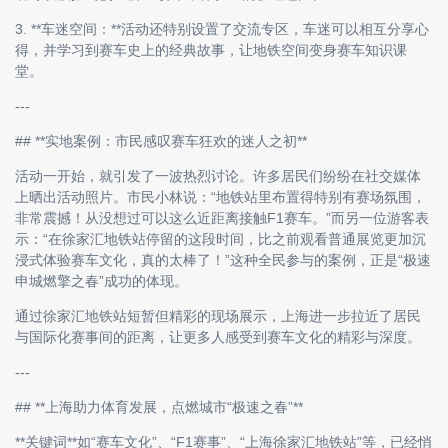
3. **车迷空间：**活动还特别设置了交流专区，车迷可以相互分享心
得，并学习到赛车史上的经典故事，让地铁空间变身赛车知识课
堂。
---
## **实地案例：市民感叹赛车狂欢的迷人之初**
活动一开始，就引发了一波热烈讨论。许多居民们纷纷在社交媒体
上晒出活动照片。市民小林说：“地铁站里布置得特别有赛场氛围，
非常震撼！从没想过可以这么近距离接触F1赛车。”而另一位游客表
示：“在徐家汇地铁站停留的这段时间，比之前观看普通展览更加沉
浸式体验赛车文化，真的太棒了！”这种全民参与的案例，正是“极速
申城燃擎之春”成功的体现。
通过徐家汇地铁站短暂但精彩的现场展示，上海进一步拉近了居民
与国际化赛事间的距离，让更多人感受到赛车文化的精彩与深度。
---
## **上海助力体育发展，点燃城市“极速之春”**
**关键词**如“赛车文化”、“F1赛事”、“上海徐家汇地铁站”等，已经悄