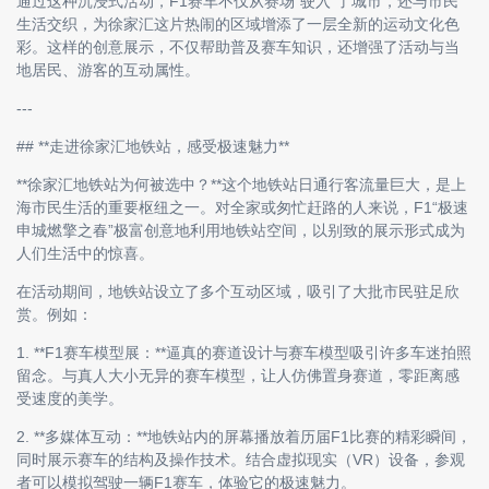
通过这种沉浸式活动，F1赛车不仅从赛场“驶入”了城市，还与市民
生活交织，为徐家汇这片热闹的区域增添了一层全新的运动文化色
彩。这样的创意展示，不仅帮助普及赛车知识，还增强了活动与当
地居民、游客的互动属性。
---
## **走进徐家汇地铁站，感受极速魅力**
**徐家汇地铁站为何被选中？**这个地铁站日通行客流量巨大，是上
海市民生活的重要枢纽之一。对全家或匆忙赶路的人来说，F1“极速
申城燃擎之春”极富创意地利用地铁站空间，以别致的展示形式成为
人们生活中的惊喜。
在活动期间，地铁站设立了多个互动区域，吸引了大批市民驻足欣
赏。例如：
1. **F1赛车模型展：**逼真的赛道设计与赛车模型吸引许多车迷拍照
留念。与真人大小无异的赛车模型，让人仿佛置身赛道，零距离感
受速度的美学。
2. **多媒体互动：**地铁站内的屏幕播放着历届F1比赛的精彩瞬间，
同时展示赛车的结构及操作技术。结合虚拟现实（VR）设备，参观
者可以模拟驾驶一辆F1赛车，体验它的极速魅力。