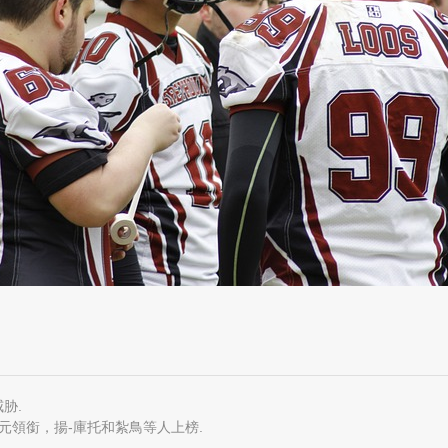
胁.
元領銜，揚-庫托和紮鳥等人上榜.