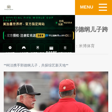
MENU
清华上学的柯洁录综艺 与郭德纲儿子跨
次元合作.
发布时间：2026-07-09 内容来源：米博体育
**柯洁携手郭德纲儿子，共探综艺新天地**