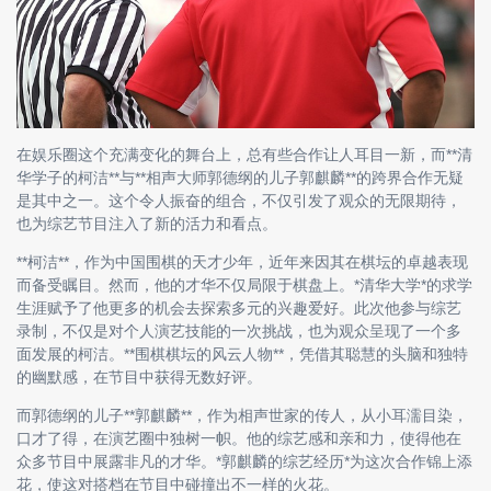
在娱乐圈这个充满变化的舞台上，总有些合作让人耳目一新，而**清
华学子的柯洁**与**相声大师郭德纲的儿子郭麒麟**的跨界合作无疑
是其中之一。这个令人振奋的组合，不仅引发了观众的无限期待，
也为综艺节目注入了新的活力和看点。
**柯洁**，作为中国围棋的天才少年，近年来因其在棋坛的卓越表现
而备受瞩目。然而，他的才华不仅局限于棋盘上。*清华大学*的求学
生涯赋予了他更多的机会去探索多元的兴趣爱好。此次他参与综艺
录制，不仅是对个人演艺技能的一次挑战，也为观众呈现了一个多
面发展的柯洁。**围棋棋坛的风云人物**，凭借其聪慧的头脑和独特
的幽默感，在节目中获得无数好评。
而郭德纲的儿子**郭麒麟**，作为相声世家的传人，从小耳濡目染，
口才了得，在演艺圈中独树一帜。他的综艺感和亲和力，使得他在
众多节目中展露非凡的才华。*郭麒麟的综艺经历*为这次合作锦上添
花，使这对搭档在节目中碰撞出不一样的火花。