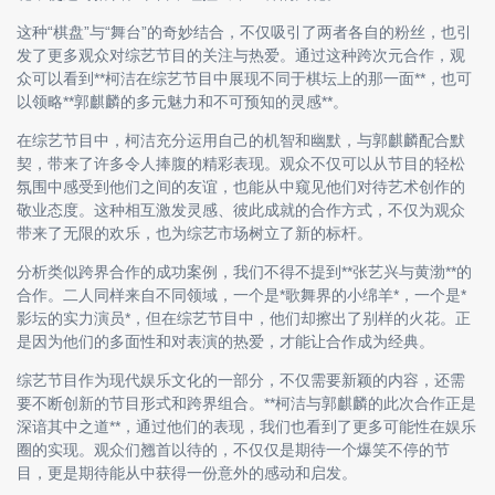
这种“棋盘”与“舞台”的奇妙结合，不仅吸引了两者各自的粉丝，也引
发了更多观众对综艺节目的关注与热爱。通过这种跨次元合作，观
众可以看到**柯洁在综艺节目中展现不同于棋坛上的那一面**，也可
以领略**郭麒麟的多元魅力和不可预知的灵感**。
在综艺节目中，柯洁充分运用自己的机智和幽默，与郭麒麟配合默
契，带来了许多令人捧腹的精彩表现。观众不仅可以从节目的轻松
氛围中感受到他们之间的友谊，也能从中窥见他们对待艺术创作的
敬业态度。这种相互激发灵感、彼此成就的合作方式，不仅为观众
带来了无限的欢乐，也为综艺市场树立了新的标杆。
分析类似跨界合作的成功案例，我们不得不提到**张艺兴与黄渤**的
合作。二人同样来自不同领域，一个是*歌舞界的小绵羊*，一个是*
影坛的实力演员*，但在综艺节目中，他们却擦出了别样的火花。正
是因为他们的多面性和对表演的热爱，才能让合作成为经典。
综艺节目作为现代娱乐文化的一部分，不仅需要新颖的内容，还需
要不断创新的节目形式和跨界组合。**柯洁与郭麒麟的此次合作正是
深谙其中之道**，通过他们的表现，我们也看到了更多可能性在娱乐
圈的实现。观众们翘首以待的，不仅仅是期待一个爆笑不停的节
目，更是期待能从中获得一份意外的感动和启发。