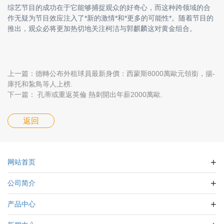
综艺节目的成功在于它能够捕捉观众的好奇心，而这种跨领域的合
作无疑为节目效应注入了*新的激情*和*更多的可能性*。随着节目的
推出，观众必将更加热切地关注柯洁与郭麒麟这对黄金组合。
上一篇：德轉公布外租球員最新身價：西蒙斯8000萬歐元領銜，揚-
庫托和紮鳥等人上榜.
下一篇： 孔蒂或重返英倫 熱刺開出年薪2000萬歐.
返回
网站首页
公司简介
产品中心