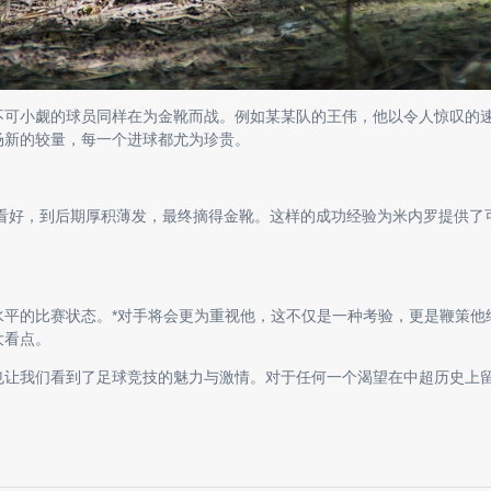
不可小觑的球员同样在为金靴而战。例如某某队的王伟，他以令人惊叹的
场新的较量，每一个进球都尤为珍贵。
看好，到后期厚积薄发，最终摘得金靴。这样的成功经验为米内罗提供了可
平的比赛状态。*对手将会更为重视他，这不仅是一种考验，更是鞭策他
大看点。
也让我们看到了足球竞技的魅力与激情。对于任何一个渴望在中超历史上