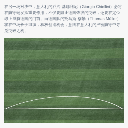
在另一场对决中，意大利的乔治·基耶利尼（Giorgio Chiellini）必将
在防守端发挥重要作用，不仅要阻止德国锋线的突破，还要在定位
球上威胁德国的门前。而德国队的托马斯·穆勒（Thomas Müller）
将在中场长于组织，积极创造机会，意图在意大利的严密防守中寻
觅突破之机。