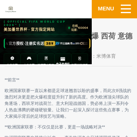
MENU
欧洲国家联赛｜ 8强战火引爆 西荷 意德
硬碰硬.
发布时间：2026-07-09 内容来源：米博体育
**前言**
欧洲国家联赛一直以来都是足球迷翘首以盼的盛事，而此次8强战的
激烈对决更是把火爆程度提升到了新的高度。作为欧洲顶尖球队的
角逐场，西班牙对战荷兰、意大利迎战德国，势必将上演一系列令
人热血沸腾的硬碰硬较量。让我们一起深入探讨这些焦点赛事，为
大家揭示背后的足球技艺与策略。
**欧洲国家联赛：不仅仅是比赛，更是一场战略对决**