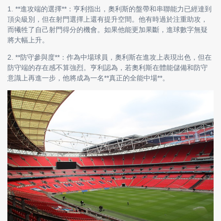
1. **進攻端的選擇**：亨利指出，奧利斯的盤帶和串聯能力已經達到
頂尖級別，但在射門選擇上還有提升空間。他有時過於注重助攻，
而犧牲了自己射門得分的機會。如果他能更加果斷，進球數字無疑
將大幅上升。
2. **防守參與度**：作為中場球員，奧利斯在進攻上表現出色，但在
防守端的存在感不算強烈。亨利認為，若奧利斯在體能儲備和防守
意識上再進一步，他將成為一名**真正的全能中場**。