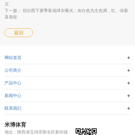
灭.
下一篇： 切尔西下赛季客场球衣曝光：灰白色为主色调，红、绿垂
直条纹.
返回
网站首页
公司简介
产品中心
新闻中心
联系我们
米博体育
地址：陕西省宝鸡市陈仓区新街镇