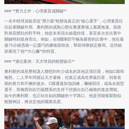
### **實力之外：心理素質成關鍵**
一名年輕球員能否從“潛力股”蛻變為真正的“核心選手”，心理素質往
往起著關鍵作用。奧利斯的成熟心態在奧運賽場上展露無遺。當面
對身高體壯的對手時，他從未表現出絲毫怯懦，甚至多次在比賽中
關鍵時刻挺身而出。例如，在B國隊防守極為嚴密的比賽中，他在最
後75分鐘憑藉一記靈巧的腳後跟助攻，幫助球隊鎖定勝局。這些細
節展現了他**大心臟**的特質。
### **過往案例：天才球員的蛻變啟示**
奧利斯的成長歷程讓人聯想到年少成名的其他足壇巨星，例如C羅和
梅西。二人早年同樣以天才著稱，但真正成為世界級巨星，則靠長
期的努力和不懈的進步。C羅通過加強訓練，彌補弱項，成為全面型
選手，而梅西則在巴薩體系的支持下挖掘出自己極致的進攻潛能。
如今的奧利斯，也正站在如此關鍵的十字路口。他是否能複製類似
蛻變神話，將決定他的職業高度。