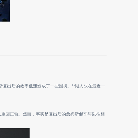
复出后的效率低迷造成了一些困扰。**湖人队在最近一
队重回正轨。然而，事实是复出后的詹姆斯似乎与以往相