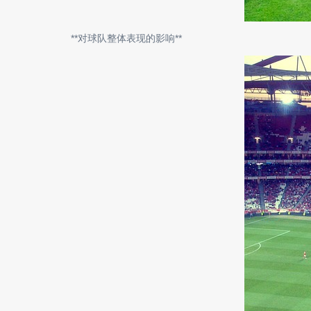
**对球队整体表现的影响**