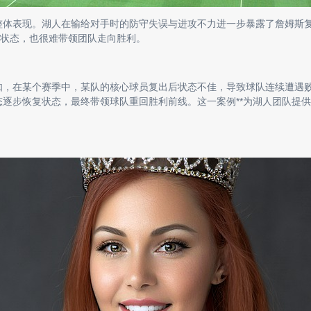
体表现。湖人在输给对手时的防守失误与进攻不力进一步暴露了詹姆斯复
效状态，也很难带领团队走向胜利。
如，在某个赛季中，某队的核心球员复出后状态不佳，导致球队连续遭遇
逐步恢复状态，最终带领球队重回胜利前线。这一案例**为湖人团队提供