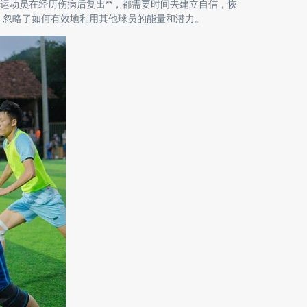
运动员在经历伤病后复出**，都需要时间去建立自信，恢
，忽略了如何有效地利用其他球员的能量和潜力。