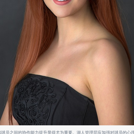
和球员之间的协作能力提升显得尤为重要。湖人管理层应加强对球员的心