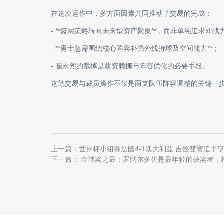
在这次运作中，多方面因素共同推动了交易的完成：
- **篮网策略转向未来型资产聚集**，而非单纯追求即战
- **勇士急需围绕核心阵容补强外线持球及空间能力**；
- 崔永熙的裁掉是薪资腾挪与阵容优化的必要手段。
这笔交易与裁员操作不仅是两支队伍阵容调整的关键一步
上一篇：世界杯小組賽法國4-1澳大利亞 吉魯雙響追平
下一篇： 金球奖之最：罗纳尔多仍是最年轻的获奖者，梅