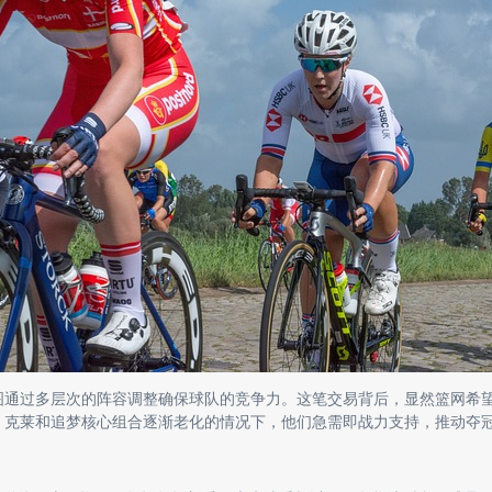
通过多层次的阵容调整确保球队的竞争力。这笔交易背后，显然篮网希望
、克莱和追梦核心组合逐渐老化的情况下，他们急需即战力支持，推动夺