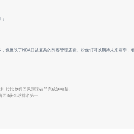
力；
，也反映了NBA日益复杂的阵容管理逻辑。粉丝们可以期待未来赛季，
亨利 拉比奧姆巴佩頭球破門完成逆轉勝.
西8获金球排名第一.