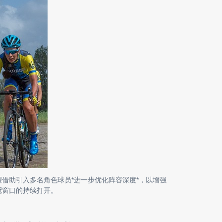
借助引入多名角色球员*进一步优化阵容深度*，以增强
冠窗口的持续打开。