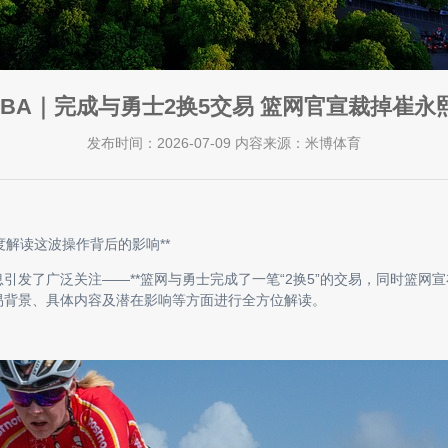
NBA｜完成与勇士2换5交易 篮网官宣裁掉崔永熙
发布时间：2026-07-09 内容来源：米博体育
度解读这波操作背后的影响**
引发了广泛关注——**篮网与勇士完成了一笔“2换5”的交易，同时篮网
易背景、具体内容及潜在影响等方面进行全方位解读。