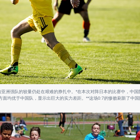
与亚洲强队的较量仍处在艰难的挣扎中。*在本次对阵日本的比赛中，中国
方面均优于中国队，显示出巨大的实力差距。**这场0:7的惨败刷新了中