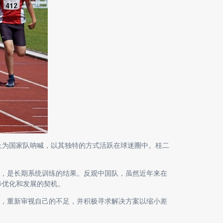
上为国家队呐喊，以其独特的方式活跃在球迷圈中。桂二
球，是长期系统训练的结果。反观中国队，虽然近年来在
步优化和发展的契机。
训，重新审视自己的不足，并积极寻求解决方案以缩小差