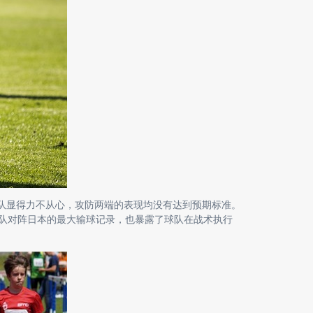
队显得力不从心，攻防两端的表现均没有达到预期标准。
国队对阵日本的最大输球记录，也暴露了球队在战术执行