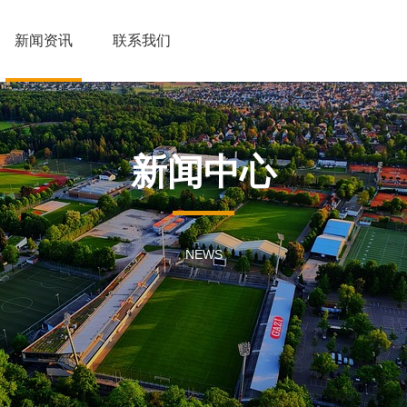
新闻资讯
联系我们
新闻中心
NEWS