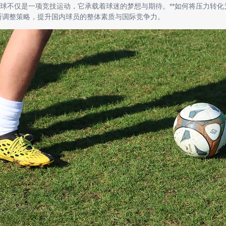
足球不仅是一项竞技运动，它承载着球迷的梦想与期待。**如何将压力转
断调整策略，提升国内球员的整体素质与国际竞争力。